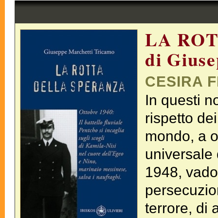
LA RO
di Gius
CESIRA 
In questi no
rispetto dei
mondo, a ol
universale 
1948, vado 
persecuzion
terrore, di