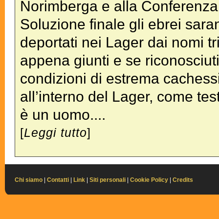
Norimberga e alla Conferenza 
Soluzione finale gli ebrei sara
deportati nei Lager dai nomi tr
appena giunti e se riconosciuti a
condizioni di estrema cachessi
all’interno del Lager, come te
è un uomo....
[
Leggi tutto
]
Chi siamo
|
Contatti
|
Link
|
Siti personali
|
Cookie Policy
|
Credits