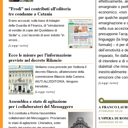
effettivamente, a
emarginate o perif
"Frodi" nei contributi all'editoria
economico, «non i
tre condanne a Catania
per qualche aspett
Erano accusati, sulla base di indagini
emarginazione e del
della Guardia di Finanza, di "simulazione
nella sua accezio
di vendite di copie del Quotidiano di
presuppone l’acqu
Sicilia" e, così facendo di aver indotto "in
linguaggio (la lin
errore...
formale) – è per d
[
Leggi tutto
]
dell’emotività e d
Ecco le misure per l'informazione
imparato, fin dall
previste nel decreto Rilancio
di intendere e di 
dialettali che rim
Vediamo cosa prevede per l’editoria il
inestricabilmente 
decreto Rilancio, all'attenzione della
commissione Bilancio della Camera.
emozioni che con
AIUTI ALL’EDITORIA. Vengono
[
Leggi tutto
]
introdotte...
[
Leggi tutto
]
Assemblea e stato di agitazione
per i collaboratori del Messaggero
A FRANCO LAUR
27/09/2020 16:24
Si è costituita a Roma l’assemblea
L’OPERA DI RO
collaboratori del Messaggero. Proclamato
24/06/2020 00:43
lo stato di agitazione. L’iniziativa, sotto
l'egida del sindacato dei giornalisti...