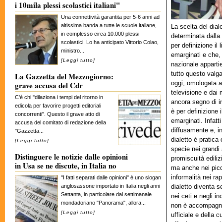
i 10mila plessi scolastici italiani"
Una connettività garantita per 5-6 anni ad
altissima banda a tutte le scuole italiane,
La scelta del dial
in complesso circa 10.000 plessi
determinata dalla 
scolastici. Lo ha anticipato Vittorio Colao,
per definizione il 
ministro...
emarginati e che,
[
Leggi tutto
]
nazionale appartie
tutto questo valga
La Gazzetta del Mezzogiorno:
oggi, omologata a
grave accusa del Cdr
televisione e dai 
C'è chi "dilaziona i tempi del ritorno in
ancora segno di in
edicola per favorire progetti editoriali
è per definizione i
concorrenti". Questo il grave atto di
emarginati. Infatti
accusa del comitato di redazione della
diffusamente e, in 
"Gazzetta...
dialetto è pratica
[
Leggi tutto
]
specie nei grandi
Distinguere le notizie dalle opinioni
promiscuità ediliz
in Usa se ne discute, in Italia no
ma anche nei picc
informalità nei rap
"I fatti separati dalle opinioni" è uno slogan
anglosassone importato in Italia negli anni
dialetto diventa 
Settanta, in particolare dal settimanale
nei ceti e negli i
mondadoriano "Panorama", allora...
non è accompagna
[
Leggi tutto
]
ufficiale e della 