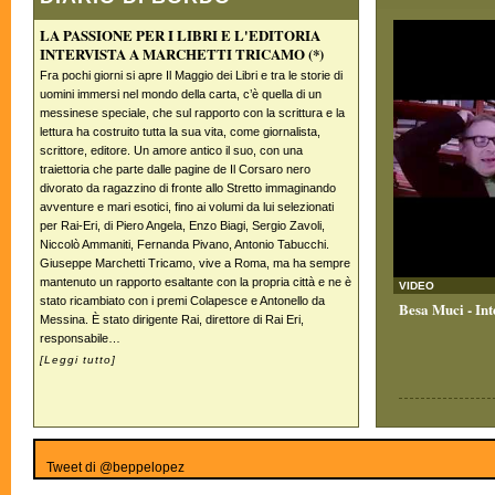
LA PASSIONE PER I LIBRI E L'EDITORIA
INTERVISTA A MARCHETTI TRICAMO (*)
Fra pochi giorni si apre Il Maggio dei Libri e tra le storie di
uomini immersi nel mondo della carta, c’è quella di un
messinese speciale, che sul rapporto con la scrittura e la
lettura ha costruito tutta la sua vita, come giornalista,
scrittore, editore. Un amore antico il suo, con una
traiettoria che parte dalle pagine de Il Corsaro nero
divorato da ragazzino di fronte allo Stretto immaginando
avventure e mari esotici, fino ai volumi da lui selezionati
per Rai-Eri, di Piero Angela, Enzo Biagi, Sergio Zavoli,
Niccolò Ammaniti, Fernanda Pivano, Antonio Tabucchi.
Giuseppe Marchetti Tricamo, vive a Roma, ma ha sempre
mantenuto un rapporto esaltante con la propria città e ne è
VIDEO
stato ricambiato con i premi Colapesce e Antonello da
Besa Muci - In
Messina. È stato dirigente Rai, direttore di Rai Eri,
responsabile…
[
Leggi tutto
]
Tweet di @beppelopez