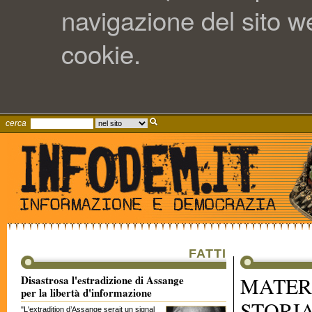
navigazione del sito web
cookie.
cerca
FATTI
MATER
Disastrosa l'estradizione di Assange
per la libertà d'informazione
STORI
"L'extradition d’Assange serait un signal