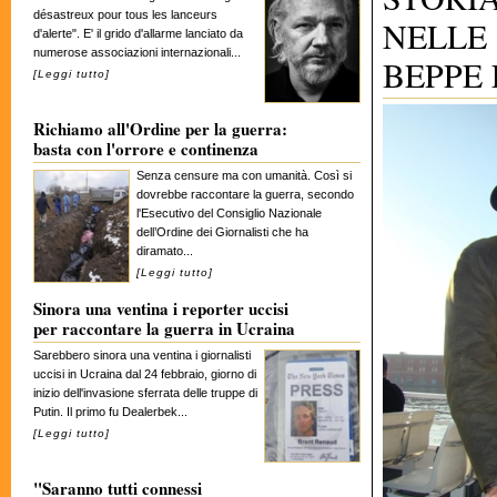
désastreux pour tous les lanceurs
NELLE 
d'alerte". E' il grido d'allarme lanciato da
numerose associazioni internazionali...
BEPPE
[
Leggi tutto
]
Richiamo all'Ordine per la guerra:
basta con l'orrore e continenza
Senza censure ma con umanità. Così si
dovrebbe raccontare la guerra, secondo
l'Esecutivo del Consiglio Nazionale
dell’Ordine dei Giornalisti che ha
diramato...
[
Leggi tutto
]
Sinora una ventina i reporter uccisi
per raccontare la guerra in Ucraina
Sarebbero sinora una ventina i giornalisti
uccisi in Ucraina dal 24 febbraio, giorno di
inizio dell'invasione sferrata delle truppe di
Putin. Il primo fu Dealerbek...
[
Leggi tutto
]
"Saranno tutti connessi