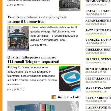
PREMIO STREGA, 
[
Leggi tutto
]
19/06/2020 11:29
RAFFAELLO SINO
19/06/2020 11:26
Vendite quotidiani: carta più digitale
APPARTAMENTI D
battono il Coronavirus
19/06/2020 11:23
Ultime notizie dal fronte delle vendite. Il
JAZZ SOTTO LE S
quotidiano regge. Nell’ultimo anno – e
19/06/2020 11:20
negli ultimi mesi – il record di tenuta e di
VENEZIA, LA FE
slancio è senz’altro del Fatto ...
19/06/2020 11:18
[
Leggi tutto
]
GIBELLINA, RES
19/06/2020 11:12
Quattro fattispecie criminose:
FRANCIA, SVEN
114 canali Telegram sequestrati
17/02/2019 17:59
Riciclaggio, ricettazione, accesso
MINICROCIERA 
abusivo ad un sistema informatico o
02/02/2019 17:51
telematico, furto e violazione della legge
GLI ITALIANI E
sul diritto d’autore: sono le ipotesi di reato
31/01/2019 18:56
accertate...
MARATONA MOZ
[
Leggi tutto
]
23/01/2019 21:23
Archivio Fatti
E LEONARDO RI
21/01/2019 08:39
L'ALBERTONE N
19/01/2019 14:14