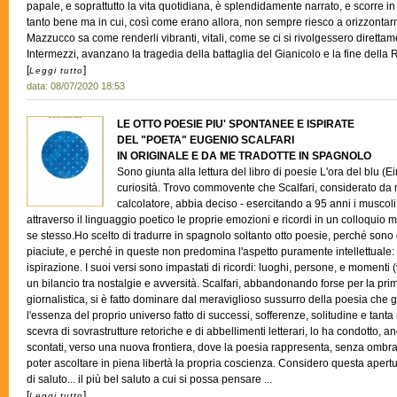
papale, e soprattutto la vita quotidiana, è splendidamente narrato, e scorre i
tanto bene ma in cui, così come erano allora, non sempre riesco a orizzontarmi;
Mazzucco sa come renderli vibranti, vitali, come se ci si rivolgessero diretta
Intermezzi, avanzano la tragedia della battaglia del Gianicolo e la fine dell
[
]
Leggi tutto
data: 08/07/2020 18:53
LE OTTO POESIE PIU' SPONTANEE E ISPIRATE
DEL "POETA" EUGENIO SCALFARI
IN ORIGINALE E DA ME TRADOTTE IN SPAGNOLO
Sono giunta alla lettura del libro di poesie L'ora del blu (
curiosità. Trovo commovente che Scalfari, considerato da 
calcolatore, abbia deciso - esercitando a 95 anni i muscol
attraverso il linguaggio poetico le proprie emozioni e ricordi in un colloquio mo
se stesso.Ho scelto di tradurre in spagnolo soltanto otto poesie, perché so
piaciute, e perché in queste non predomina l'aspetto puramente intellettuale: 
ispirazione. I suoi versi sono impastati di ricordi: luoghi, persone, e momenti (
un bilancio tra nostalgie e avversità. Scalfari, abbandonando forse per la prima
giornalistica, si è fatto dominare dal meraviglioso sussurro della poesia che 
l'essenza del proprio universo fatto di successi, sofferenze, solitudine e tanta
scevra di sovrastrutture retoriche e di abbellimenti letterari, lo ha condotto, an
scontati, verso una nuova frontiera, dove la poesia rappresenta, senza ombra
poter ascoltare in piena libertà la propria coscienza. Considero questa apertu
di saluto... il più bel saluto a cui si possa pensare ...
[
]
Leggi tutto