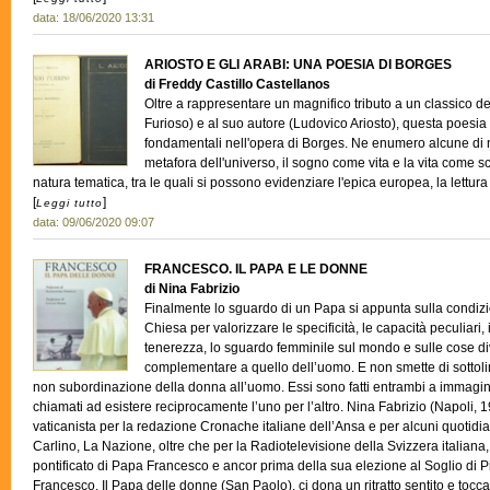
data: 18/06/2020 13:31
ARIOSTO E GLI ARABI: UNA POESIA DI BORGES
di Freddy Castillo Castellanos
Oltre a rappresentare un magnifico tributo a un classico de
Furioso) e al suo autore (Ludovico Ariosto), questa poesi
fondamentali nell'opera di Borges. Ne enumero alcune di n
metafora dell'universo, il sogno come vita e la vita come sc
natura tematica, tra le quali si possono evidenziare l'epica europea, la lettura
[
]
Leggi tutto
data: 09/06/2020 09:07
FRANCESCO. IL PAPA E LE DONNE
di Nina Fabrizio
Finalmente lo sguardo di un Papa si appunta sulla condizio
Chiesa per valorizzare le specificità, le capacità peculiari, 
tenerezza, lo sguardo femminile sul mondo e sulle cose di
complementare a quello dell’uomo. E non smette di sottol
non subordinazione della donna all’uomo. Essi sono fatti entrambi a immagine
chiamati ad esistere reciprocamente l’uno per l’altro. Nina Fabrizio (Napoli, 1
vaticanista per la redazione Cronache italiane dell’Ansa e per alcuni quotidiani
Carlino, La Nazione, oltre che per la Radiotelevisione della Svizzera italiana
pontificato di Papa Francesco e ancor prima della sua elezione al Soglio di Pie
Francesco. Il Papa delle donne (San Paolo), ci dona un ritratto sentito e tocc