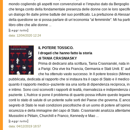
mondo cogliendo gli aspetti non convenzionali e l’impulso dato da Bergogli
che tenga conto della fondamentale presenza delle donne con le loro specific
un dialogo fin dalle prime battute del suo pontificato. La prefazione di Alessan
della questione se si possa parlare di un’economia “al femminile”. Mi ha part
libro oltre che alle donne ...
[
]
Leggi tutto
data: 12/04/2020 12:24
IL POTERE TOSSICO.
I drogati che hanno fatto la storia
di TANIA CRASNIASKY
Prima di dedicarsi alla scrittura, Tania Crasnianski, nata i
a Parigi. Ora vive tra Francia, Germania e Stati Uniti. E’ autr
che ha ottenuto vasto successo. In Il potere tossico (Mime
pubblicata, dedicata al rapporto che si instaura tra il capo di Stato e il medico 
quanto il rapporto medico–paziente sia una sorta di dipendenza reciproca, in 
e intimo. Sono così sconvolti i rapporti di lealtà, riservatezza e indipendenz
paziente. L’Autrice si pone il problema di quanto possa influire questo legame
conti lo stato di salute di un potente sulle sorti del Paese che governa. E anc
segreto di Stato le reali condizioni psicofisiche di un uomo di potere all’opin
sicurezza e della immagine del capo di Stato. Crasnianski analizza attentament
Mussolini e Pétain, Churchill e Franco, Kennedy e Mao ...
[
]
Leggi tutto
data: 04/12/2019 18:57