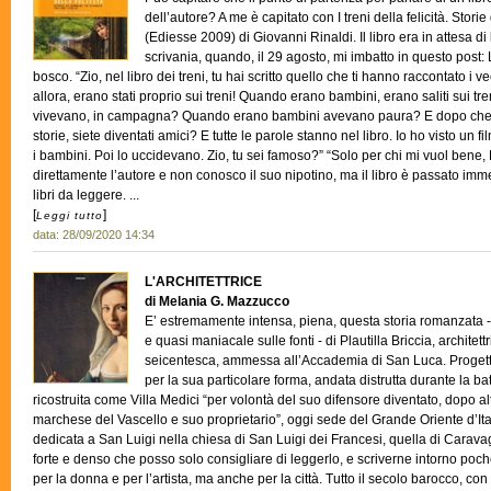
dell’autore? A me è capitato con I treni della felicità. Storie
(Ediesse 2009) di Giovanni Rinaldi. Il libro era in attesa di
scrivania, quando, il 29 agosto, mi imbatto in questo post
bosco. “Zio, nel libro dei treni, tu hai scritto quello che ti hanno raccontato i v
allora, erano stati proprio sui treni! Quando erano bambini, erano saliti sui tr
vivevano, in campagna? Quando erano bambini avevano paura? E dopo che i v
storie, siete diventati amici? E tutte le parole stanno nel libro. Io ho visto un 
i bambini. Poi lo uccidevano. Zio, tu sei famoso?” “Solo per chi mi vuol ben
direttamente l’autore e non conosco il suo nipotino, ma il libro è passato imm
libri da leggere. ...
[
]
Leggi tutto
data: 28/09/2020 14:34
L'ARCHITETTRICE
di Melania G. Mazzucco
E’ estremamente intensa, piena, questa storia romanzata -
e quasi maniacale sulle fonti - di Plautilla Briccia, architett
seicentesca, ammessa all’Accademia di San Luca. Progettò 
per la sua particolare forma, andata distrutta durante la ba
ricostruita come Villa Medici “per volontà del suo difensore diventato, dopo alt
marchese del Vascello e suo proprietario”, oggi sede del Grande Oriente d’Ita
dedicata a San Luigi nella chiesa di San Luigi dei Francesi, quella di Caravag
forte e denso che posso solo consigliare di leggerlo, e scriverne intorno poch
per la donna e per l’artista, ma anche per la città. Tutto il secolo barocco, con 