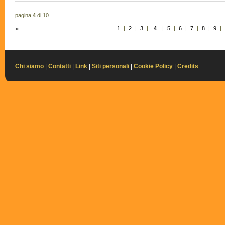
pagina
4
di 10
«
1
|
2
|
3
|
4
|
5
|
6
|
7
|
8
|
9
|
Chi siamo
|
Contatti
|
Link
|
Siti personali
|
Cookie Policy
|
Credits