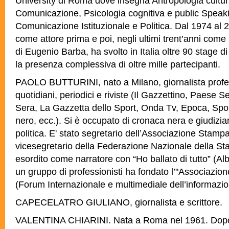
University di Roma dove insegna Antropologia cultur
Comunicazione, Psicologia cognitiva e public Speaki
Comunicazione Istituzionale e Politica. Dal 1974 al 
come attore prima e poi, negli ultimi trent’anni come 
di Eugenio Barba, ha svolto in Italia oltre 90 stage d
la presenza complessiva di oltre mille partecipanti.
PAOLO BUTTURINI, nato a Milano, giornalista profess
quotidiani, periodici e riviste (Il Gazzettino, Paese Se
Sera, La Gazzetta dello Sport, Onda Tv, Epoca, Spo
nero, ecc.). Si è occupato di cronaca nera e giudiziar
politica. E' stato segretario dell’Associazione Sta
vicesegretario della Federazione Nazionale della S
esordito come narratore con “Ho ballato di tutto” (Alba
un gruppo di professionisti ha fondato l’"Associazi
(Forum Internazionale e multimediale dell’informazio
CAPECELATRO GIULIANO, giornalista e scrittore.
VALENTINA CHIARINI. Nata a Roma nel 1961. Dopo l