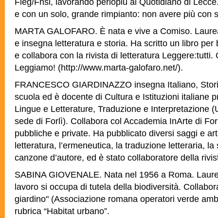
Fieg/Fnsi, lavorando perlopiù al Quotidiano di Lecce. 
e con un solo, grande rimpianto: non avere più con sé
MARTA GALOFARO. È nata e vive a Comiso. Laureata
e insegna letteratura e storia. Ha scritto un libro per
e collabora con la rivista di letteratura Leggere:tutti.
Leggiamo! (http://www.marta-galofaro.net/).
FRANCESCO GIARDINAZZO insegna Italiano, Storia
scuola ed è docente di Cultura e Istituzioni italiane 
Lingue e Letterature, Traduzione e Interpretazione (
sede di Forlì). Collabora col Accademia InArte di Forlì
pubbliche e private. Ha pubblicato diversi saggi e arti
letteratura, l’ermeneutica, la traduzione letteraria, la s
canzone d’autore, ed è stato collaboratore della rivis
SABINA GIOVENALE. Nata nel 1956 a Roma. Laureat
lavoro si occupa di tutela della biodiversità. Collabora 
giardino" (Associazione romana operatori verde ambi
rubrica “Habitat urbano”.