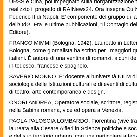
URSS e Cina, poi impegnato sulla riorganizzazione t
realizzto il progetto di RAINews24. Ora insegna Cultyu
Federico II di Napoli. E' componente del gruppo di la
dell’OdG. Fra le ultime pubblicazioni, "Il Contagio del
Editore).
FRANCO MIMMI (Bologna, 1942). Laureato in Lettere 
Bologna, come giornalista ha scritto per i maggiori qu
italiani. È autore di una ventina di romanzi, alcuni dei
in tedesco, francese e spagnolo.
SAVERIO MONNO. E' docente all'università IULM di 
sociologia delle Istituzioni culturali e di eventi di cul
di teatro, arte contemporanea e design.
ONORI ANDREA, Operatore sociale, scrittore, regist
nella Sabina romana, vice ed opera a Venezia.
PAOLA PALOSCIA LOMBARDO. Fiorentina (vive tra 
laureata alla Cesare Alfieri in Scienze politiche e soci
e del suo territorio urbano, con una particolare attenz