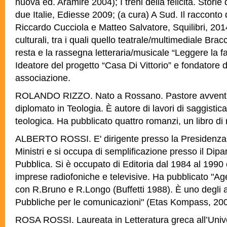
nuova ed. Aramirè 2004); I treni della felicità. Storie 
due Italie, Ediesse 2009; (a cura) A Sud. Il racconto 
Riccardo Cucciola e Matteo Salvatore, Squilibri, 2014
culturali, tra i quali quello teatrale/multimediale Bra
resta e la rassegna letteraria/musicale “Leggere la fa
Ideatore del progetto “Casa Di Vittorio” e fondatore
associazione.
ROLANDO RIZZO. Nato a Rossano. Pastore avventist
diplomato in Teologia. È autore di lavori di saggistic
teologica. Ha pubblicato quattro romanzi, un libro di 
ALBERTO ROSSI. E' dirigente presso la Presidenza 
Ministri e si occupa di semplificazione presso il Dip
Pubblica. Si è occupato di Editoria dal 1984 al 1990 
imprese radiofoniche e televisive. Ha pubblicato "Agev
con R.Bruno e R.Longo (Buffetti 1988). È uno degli aut
Pubbliche per le comunicazioni" (Etas Kompass, 200
ROSA ROSSI. Laureata in Letteratura greca all’Univ