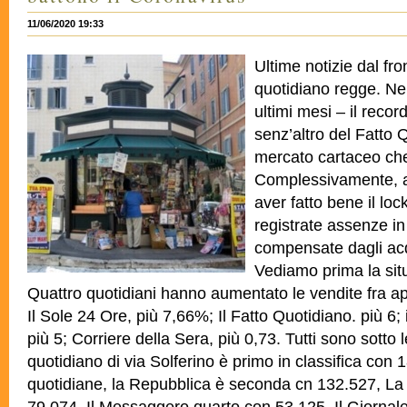
11/06/2020 19:33
Ultime notizie dal fron
quotidiano regge. Nel
ultimi mesi – il recor
senz’altro del Fatto Q
mercato cartaceo che 
Complessivamente, a 
aver fatto bene il lo
registrate assenze in
compensate dagli acqu
Vediamo prima la sit
Quattro quotidiani hanno aumentato le vendite fra ap
Il Sole 24 Ore, più 7,66%; Il Fatto Quotidiano. più 6
più 5; Corriere della Sera, più 0,73. Tutti sono sotto l
quotidiano di via Solferino è primo in classifica con
quotidiane, la Repubblica è seconda cn 132.527, La
79.074, Il Messaggero quarto con 53.125, Il Giornal