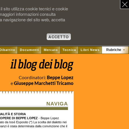
l sito utilizza cookie tecnici e cookie
 maggiori informazioni consulta
la navigazione del sito web, accetta
ACCETTO
Rubriche
Dibattito
Documenti
Mercato
Tecnica
Libri News
NAVIGA
ALITÀ E STORIA
 OPERE DI BEPPE LOPEZ
- Beppe Lopez
tato da Iosè Esposito (*) La scelta del dialetto nei
anzi è stata determinata dalla convinzione che il