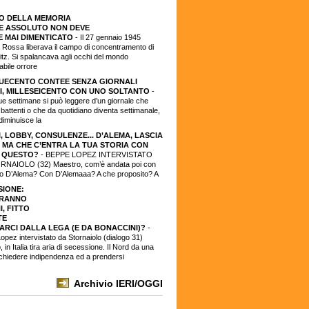
O DELLA MEMORIA
LE ASSOLUTO NON DEVE
E MAI DIMENTICATO
- Il 27 gennaio 1945
a Rossa liberava il campo di concentramento di
tz. Si spalancava agli occhi del mondo
rabile orrore
DUECENTO CONTEE SENZA GIORNALI
I, MILLESEICENTO CON UNO SOLTANTO
-
ue settimane si può leggere d’un giornale che
 battenti o che da quotidiano diventa settimanale,
diminuisce la
, LOBBY, CONSULENZE... D’ALEMA, LASCIA
. MA CHE C’ENTRA LA TUA STORIA CON
 QUESTO?
- BEPPE LOPEZ INTERVISTATO
NAIOLO (32) Maestro, com’è andata poi con
 D’Alema? Con D’Alemaaa? A che proposito? A
SIONE:
IRANNO
, FITTO
TE
ARCI DALLA LEGA (E DA BONACCINI)?
-
pez intervistato da Stornaiolo (dialogo 31)
 in Italia tira aria di secessione. Il Nord da una
 chiedere indipendenza ed a prendersi
Archivio IERI/OGGI