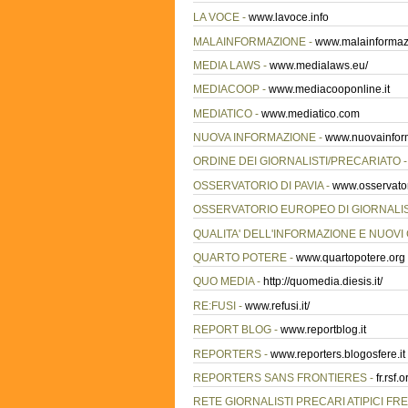
LA VOCE -
www.lavoce.info
MALAINFORMAZIONE -
www.malainformazi
MEDIA LAWS -
www.medialaws.eu/
MEDIACOOP -
www.mediacooponline.it
MEDIATICO -
www.mediatico.com
NUOVA INFORMAZIONE -
www.nuovainform
ORDINE DEI GIORNALISTI/PRECARIATO 
OSSERVATORIO DI PAVIA -
www.osservatori
OSSERVATORIO EUROPEO DI GIORNALI
QUALITA' DELL'INFORMAZIONE E NUOVI 
QUARTO POTERE -
www.quartopotere.org
QUO MEDIA -
http://quomedia.diesis.it/
RE:FUSI -
www.refusi.it/
REPORT BLOG -
www.reportblog.it
REPORTERS -
www.reporters.blogosfere.it
REPORTERS SANS FRONTIERES -
fr.rsf.o
RETE GIORNALISTI PRECARI ATIPICI FR