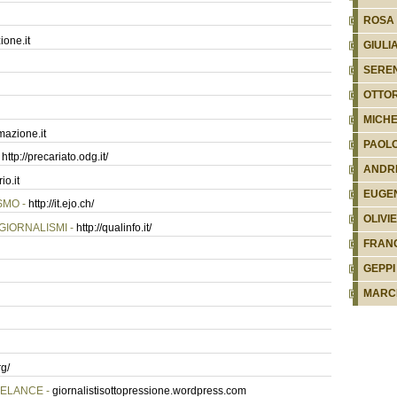
ROSA 
one.it
GIULI
SEREN
OTTO
MICHE
azione.it
PAOLO
-
http://precariato.odg.it/
ANDR
o.it
EUGEN
SMO -
http://it.ejo.ch/
OLIVI
GIORNALISMI -
http://qualinfo.it/
FRANC
GEPPI
MARCE
rg/
EELANCE -
giornalistisottopressione.wordpress.com