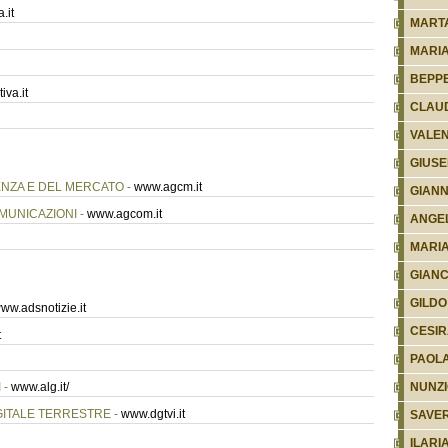
.it
MART
MARIA
BEPPE
iva.it
CLAUD
VALEN
GIUSE
NZA E DEL MERCATO -
www.agcm.it
GIANN
MUNICAZIONI -
www.agcom.it
ANGE
MARI
GIANC
GILDO
ww.adsnotizie.it
CESIR
t
PAOL
NUNZI
 -
www.alg.it/
GITALE TERRESTRE -
www.dgtvi.it
SAVE
ILARI