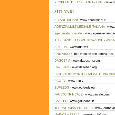
PROBLEMI DELL'INFORMAZIONE -
www.mul
SITI VARI
AFFARI ITALIANI -
www.affaritaliani.it
AGENZIA MULTIMEDIALE ITALIANA -
www.a
agenziastampaitalia -
www.agenziastampaita
ALECSANDRIA COMUNICAZIONE - Web Ag
ARTE TV -
www.arte.tv/fr
CNN VIDEO -
http://edition.cnn.com/video/
DAGOSPIA -
www.dagospia.com
DAZEBAO -
www.dazebao.org
DIZIONARIO D'ORTOGRAFIA E DI PRONUN
ECO TV -
www.ecotv.it
EUFEEDS -
www.eufeeds.eu
FAUSTO TRINCALE -
www.trincale.com
GALILEO -
www.galileonet.it
JOURNEYMAN PICTURES -
www.journeym
MARIO LA FERLA -
www.mariolaferla.it