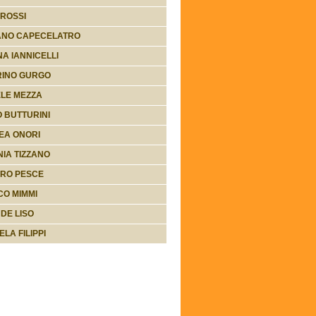
ROSSI
ANO CAPECELATRO
A IANNICELLI
RINO GURGO
LE MEZZA
 BUTTURINI
EA ONORI
IA TIZZANO
ERO PESCE
O MIMMI
 DE LISO
LA FILIPPI