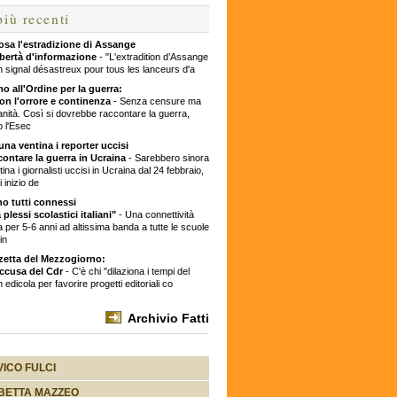
 più recenti
osa l'estradizione di Assange
libertà d'informazione
- "L'extradition d’Assange
n signal désastreux pour tous les lanceurs d'a
o all'Ordine per la guerra:
on l'orrore e continenza
- Senza censure ma
nità. Così si dovrebbe raccontare la guerra,
 l'Esec
una ventina i reporter uccisi
contare la guerra in Ucraina
- Sarebbero sinora
ina i giornalisti uccisi in Ucraina dal 24 febbraio,
i inizio de
o tutti connessi
 plessi scolastici italiani"
- Una connettività
a per 5-6 anni ad altissima banda a tutte le scuole
 in
zetta del Mezzogiorno:
ccusa del Cdr
- C'è chi "dilaziona i tempi del
n edicola per favorire progetti editoriali co
Archivio Fatti
ICO FULCI
BETTA MAZZEO