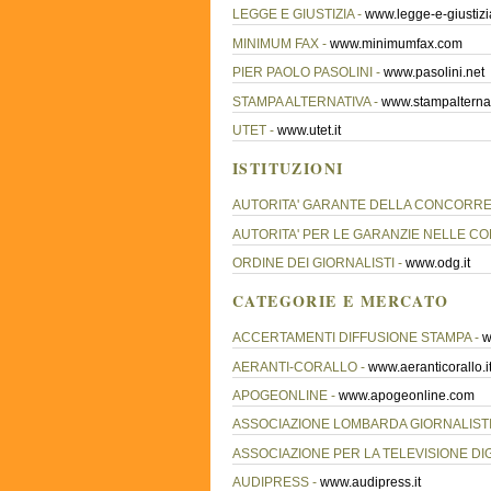
LEGGE E GIUSTIZIA -
www.legge-e-giustizia
MINIMUM FAX -
www.minimumfax.com
PIER PAOLO PASOLINI -
www.pasolini.net
STAMPA ALTERNATIVA -
www.stampalternat
UTET -
www.utet.it
ISTITUZIONI
AUTORITA' GARANTE DELLA CONCORRE
AUTORITA' PER LE GARANZIE NELLE CO
ORDINE DEI GIORNALISTI -
www.odg.it
CATEGORIE E MERCATO
ACCERTAMENTI DIFFUSIONE STAMPA -
w
AERANTI-CORALLO -
www.aeranticorallo.i
APOGEONLINE -
www.apogeonline.com
ASSOCIAZIONE LOMBARDA GIORNALISTI
ASSOCIAZIONE PER LA TELEVISIONE DI
AUDIPRESS -
www.audipress.it