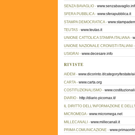
SENZA BAVAGLIO -
www.senzabavaglio.inf
SFERA PUBBLICA -
www.sferapubblica.it
STAMPA DEMOCRATICA -
www.stampademo
TEUTAS -
www.teutas.it
UNIONE CATTOLICA STAMPA ITALIANA -
w
UNIONE NAZIONALE CRONISTI ITALIANI 
USIGRAI -
www.decesare.info
RIVISTE
AIDEM -
www.dicorinto.it/category/testate/
CARTA -
www.carta.org
COSTITUZIONALISMO -
www.costituzionali
DIARIO -
http://diario.picomax.it/
IL DIRITTO DELL'INFORMAZIONE E DELL
MICROMEGA -
www.micromega.net
MILLECANALI -
www.millecanali.it
PRIMA COMUNICAZIONE -
www.primaonlin