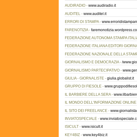
AUDIRADIO -
www.audiradio.it
AUDITEL -
www.auditel.it
ERRORI DI STAMPA -
www.erroridistampar
FARENOTIZIA -
faremonotizia.wordpress.c
FEDERAZIONE AUTONOMA STAMPA ITALI
FEDERAZIONE ITALIANA EDITORI GIORNA
FEDERAZIONE NAZIONALE DELLA STAMPA
GIORNALISMO E DEMOCRAZIA -
/www.gio
GIORNALISMO PARTECIPATIVO -
www.gen
GIULIA - GIORNALISTE -
giulia.globalist.it
GRUPPO DI FIESOLE -
www.gruppodifiesol
IL BARBIERE DELLA SERA -
www.ilbarbie
IL MONDO DELL'INFORMAZIONE ONLINE
IL SITO DEI FREELANCE -
www.giornalistao
INVIATOSPECIALE -
www.inviatospeciale.
ISICULT -
www.isicult.it
KEY4BIZ -
www.key4biz.it