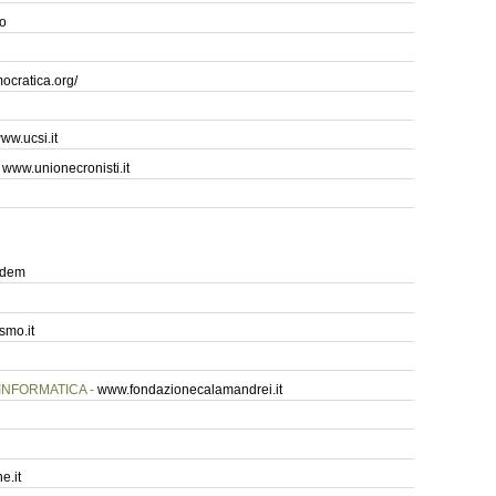
o
cratica.org/
ww.ucsi.it
-
www.unionecronisti.it
aidem
smo.it
'INFORMATICA -
www.fondazionecalamandrei.it
e.it