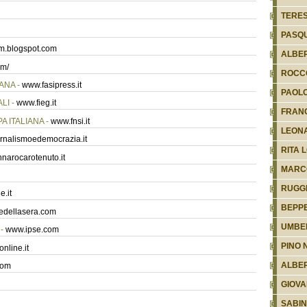
TERE
PASQ
m.blogspot.com
ALBER
om/
ROCC
ANA -
www.fasipress.it
PAOLO
LI -
www.fieg.it
FRAN
 ITALIANA -
www.fnsi.it
LEON
rnalismoedemocrazia.it
RITA 
narocarotenuto.it
MARC
RUGG
e.it
BEPP
redellasera.com
UMBER
 -
www.ipse.com
PINO 
nline.it
ALBER
com
GIOVA
SABIN