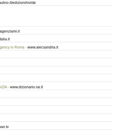
ino.it/edizioni/riviste
genziami.it
lia.it
ency in Roma -
www.alecsandria.it
ZIA -
www.dizionario.rai.it
an.tv