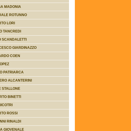
SA MADONIA
UALE ROTUNNO
TO LORI
O TANCREDI
 SCANDALETTI
CESCO GIARDINAZZO
ARDO COEN
LOPEZ
O PATRIARCA
ERO ALCANTERINI
E STALLONE
TO BINETTI
NICOTRI
TO ROSSI
NNI RINALDI
A GIOVENALE