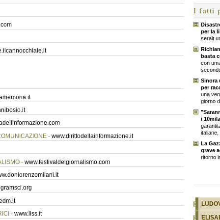
I fatti
.com
Disastr
per la 
serait u
Richiam
ilcannocchiale.it
basta c
con uma
secondo
Sinora 
per rac
una vent
amemoria.it
giorno d
nibosio.it
"Sarann
i 10mila
adellinformazione.com
garantit
italiane,
 COMUNICAZIONE -
www.dirittodellainformazione.it
La Gaz
grave a
ritorno i
ALISMO -
www.festivaldelgiornalismo.com
w.donlorenzomilani.it
gramsci.org
edm.it
LUDOV
ICI -
www.iiss.it
ELISA