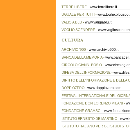
TERRE LIBERE -
www.terrelibere.it
UGUALE PER TUTTI -
www.toghe.blogspot
VALIGIA BLU -
www.valigiablu.it
VOGLIO SCENDERE -
www.voglioscendere.
CULTURA
ARCHIVIO '900 -
www.archivio900.it
BANCA DELLA MEMORIA -
www.bancadell
CIRCOLO GIANNI BOSIO -
www.circologian
DIFESA DELL'INFORMAZIONE -
www.difes
DIRITTO DELL'INFORMAZIONE E DELLA
DOPPIOZERO -
www.doppiozero.com
FESTIVAL INTERNAZIONALE DEL GIORN
FONDAZIONE DON LORENZO MILANI -
ww
FONDAZIONE GRAMSCI -
www.fondazione
ISTITUTO ERNESTO DE MARTINO -
www.i
ISTUTUTO ITALIANO PER GLI STUDI STOR