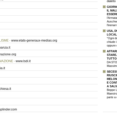
dialetto
GIORN
IL MA
ESSER
l’Armat
Auschwi
l’inenar
USA, 
LOCAL
“Ogni d
LISME -
www.etats-generaux-medias.org
chiude i
oppure 
nanza.it
AFFARI
mazione.org
STARE
TUTTO
RMAZIONE -
www.lsdi.it
DA STOR
Massimo
a.it
SECES
RIUSC
MELONI
E CON
A SALV
hiesa.it
Beppe Lo
Maestro,
parte a
splinder.com