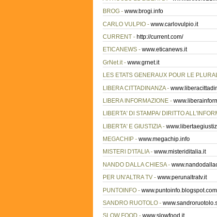
BROG -
www.brogi.info
CARLO VULPIO -
www.carlovulpio.it
CURRENT -
http://current.com/
ETICANEWS -
www.eticanews.it
GrNet.it -
www.grnet.it
LES ETATS GENERAUX POUR LE PLURA
LIBERA CITTADINANZA -
www.liberacittadi
LIBERA INFORMAZIONE -
www.liberainfor
LIBERTA' DI STAMPA/ DIRITTO ALL'INFO
LIBERTA' E GIUSTIZIA -
www.libertaegiustizi
MEGACHIP -
www.megachip.info
MISTERI D'ITALIA -
www.misteriditalia.it
NANDO DALLA CHIESA -
www.nandodallac
PER UN'ALTRA TV -
www.perunaltratv.it
PUNTOINFO -
www.puntoinfo.blogspot.com
SANDRO RUOTOLO -
www.sandroruotolo.
SLOW FOOD -
www.slowfood.it